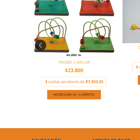
C
PRONO 2 VIAS GR
3
$23.800
.133,33
3
cuotas sin interés de
$7.933,33