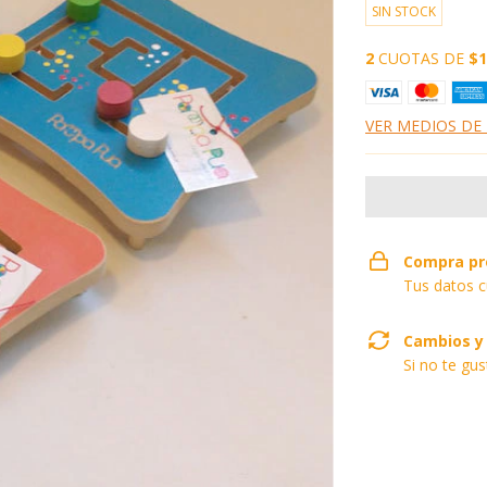
SIN STOCK
2
CUOTAS DE
$1
VER MEDIOS DE
Compra pr
Tus datos c
Cambios y
Si no te gu