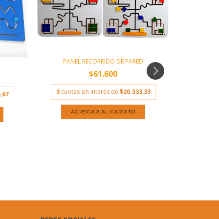
PANEL RECORRIDO DE PARED
$61.600
3
cuotas sin interés de
$20.533,33
,67
3
cuota