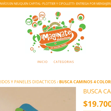
NVÍOS EN NEUQUEN CAPITAL- PLOTTIER Y CIPOLLETTI- ENTREGA POR MENSAJER
INICIO
CATEGORIAS
IDOS Y PANELES DIDACTICOS
BUSCA CAMINOS 4 COLOR
/
BUSCA CA
$19.70