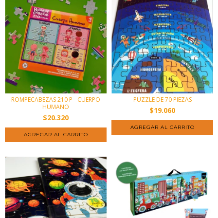
ROMPECABEZAS 210 P - CUERPO
PUZZLE DE 70 PIEZAS
HUMANO
$19.060
$20.320
AGREGAR AL CARRITO