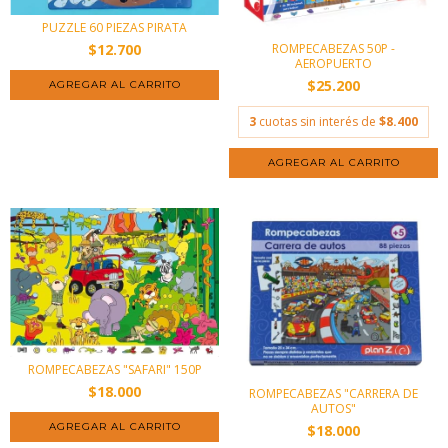
PUZZLE 60 PIEZAS PIRATA
ROMPECABEZAS 50P -
$12.700
AEROPUERTO
$25.200
3
cuotas sin interés de
$8.400
ROMPECABEZAS "SAFARI" 150P
$18.000
ROMPECABEZAS "CARRERA DE
AUTOS"
$18.000