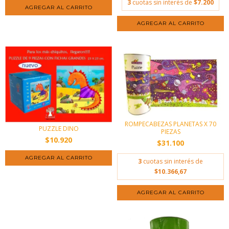
3
cuotas sin interés de
$7.200
ROMPECABEZAS PLANETAS X 70
PUZZLE DINO
PIEZAS
$10.920
$31.100
3
cuotas sin interés de
$10.366,67