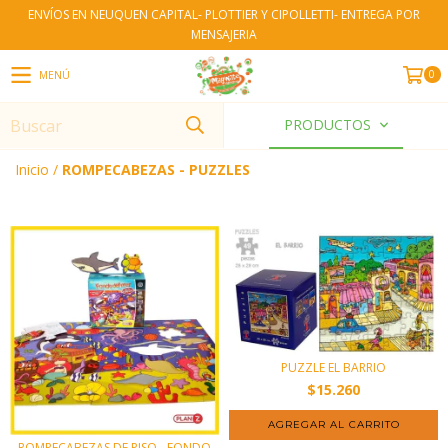
ENVÍOS EN NEUQUEN CAPITAL- PLOTTIER Y CIPOLLETTI- ENTREGA POR
MENSAJERIA
0
MENÚ
PRODUCTOS
Inicio
/
ROMPECABEZAS - PUZZLES
PUZZLE EL BARRIO
$15.260
ROMPECABEZAS DE PISO - FONDO