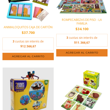
ROMPECABEZAS DE PISO - LA
FAMILIA
ANIMALOQUITOS CAJA DE CARTÓN
$34.100
$37.700
3
cuotas sin interés de
3
cuotas sin interés de
$11.366,67
$12.566,67