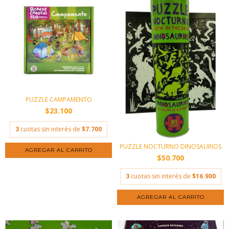
PUZZLE CAMPAMENTO
$23.100
3
cuotas sin interés de
$7.700
PUZZLE NOCTURNO DINOSAURIOS
$50.700
3
cuotas sin interés de
$16.900