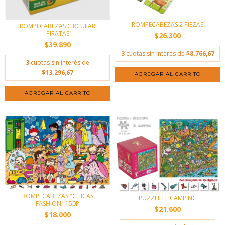
ROMPECABEZAS 2 PIEZAS
ROMPECABEZAS CIRCULAR
PIRATAS
$26.300
$39.890
3
cuotas sin interés de
$8.766,67
3
cuotas sin interés de
$13.296,67
AGREGAR AL CARRITO
ROMPECABEZAS "CHICAS
PUZZLE EL CAMPING
FASHION" 150P
$21.600
$18.000