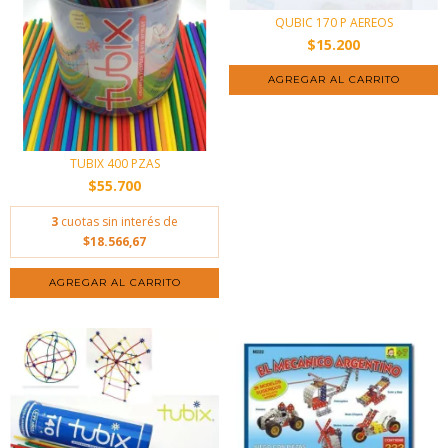
QUBIC 170 P AEREOS
$15.200
TUBIX 400 PZAS
$55.700
3
cuotas sin interés de
$18.566,67