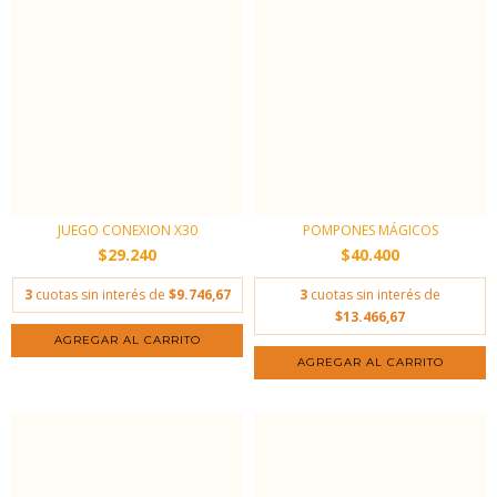
JUEGO CONEXION X30
POMPONES MÁGICOS
$29.240
$40.400
3
cuotas sin interés de
$9.746,67
3
cuotas sin interés de
$13.466,67