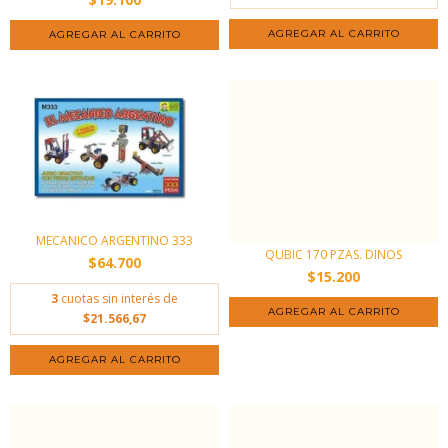
MECANICO ARGENTINO 333
QUBIC 170 PZAS. DINOS
$64.700
$15.200
3
cuotas sin interés de
$21.566,67