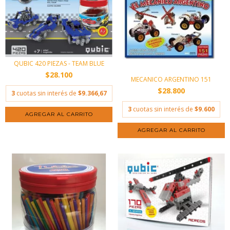
QUBIC 420 PIEZAS - TEAM BLUE
$28.100
MECANICO ARGENTINO 151
$28.800
3
cuotas sin interés de
$9.366,67
3
cuotas sin interés de
$9.600