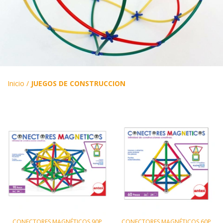
Inicio
/
JUEGOS DE CONSTRUCCION
CONECTORES MAGNÉTICOS 90P
CONECTORES MAGNÉTICOS 60P