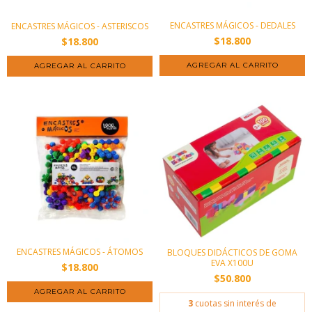
ENCASTRES MÁGICOS - DEDALES
ENCASTRES MÁGICOS - ASTERISCOS
$18.800
$18.800
ENCASTRES MÁGICOS - ÁTOMOS
BLOQUES DIDÁCTICOS DE GOMA
EVA X100U
$18.800
$50.800
3
cuotas sin interés de