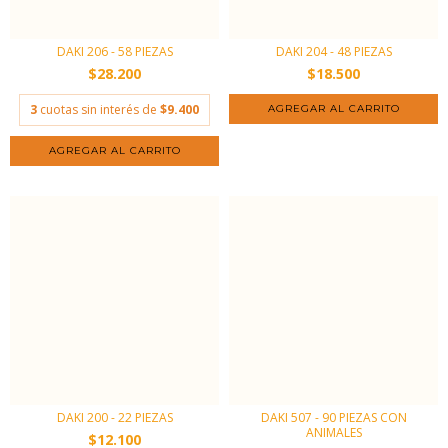
DAKI 206 - 58 PIEZAS
DAKI 204 - 48 PIEZAS
$28.200
$18.500
3
cuotas sin interés de
$9.400
DAKI 200 - 22 PIEZAS
DAKI 507 - 90 PIEZAS CON
ANIMALES
$12.100