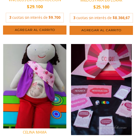
MIEDOS PARA EXPLORAR
$29.100
$25.100
3
cuotas sin interés de
$9.700
3
cuotas sin interés de
$8.366,67
CELINA MAMA