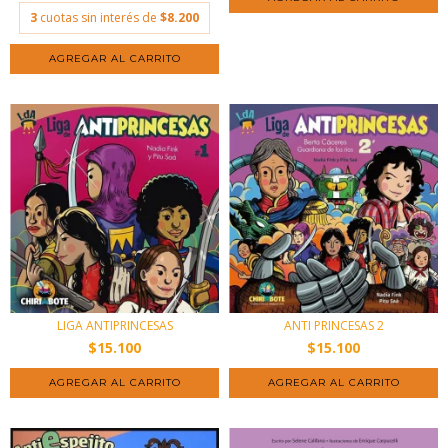
3
cuotas sin interés de
$8.200
LIGA ANTIPRINCESAS
ANTI PRINCESAS 2
$15.100
$15.100