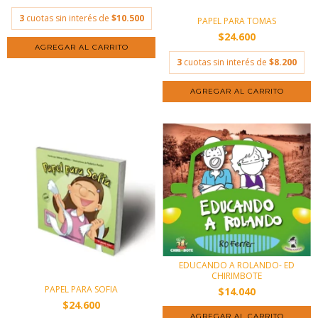
3
cuotas sin interés de
$10.500
PAPEL PARA TOMAS
$24.600
3
cuotas sin interés de
$8.200
EDUCANDO A ROLANDO- ED
CHIRIMBOTE
PAPEL PARA SOFIA
$14.040
$24.600