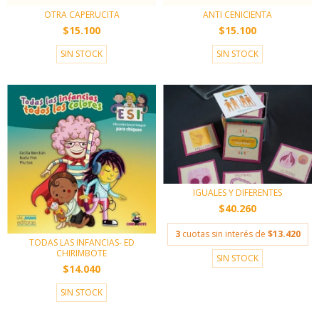
OTRA CAPERUCITA
ANTI CENICIENTA
$15.100
$15.100
SIN STOCK
SIN STOCK
IGUALES Y DIFERENTES
$40.260
3
cuotas sin interés de
$13.420
TODAS LAS INFANCIAS- ED
CHIRIMBOTE
SIN STOCK
$14.040
SIN STOCK