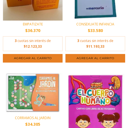
EMPATIZATE
CONSEXUATE INFANCIA
$36.370
$33.580
3
cuotas sin interés de
3
cuotas sin interés de
$12.123,33
$11.193,33
CORRAMOS AL JARDIN
$34.305