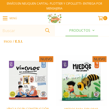
ENVÍOS EN NEUQUEN CAPITAL- PLOTTIER Y CIPOLLETTI- ENTREGA POR
MENSAJERIA
0
MENÚ
PRODUCTOS
Inicio
/
E.S.I.
NUEVO
NUEVO
VÍNCULOS EN CONSTRUCCIÓN