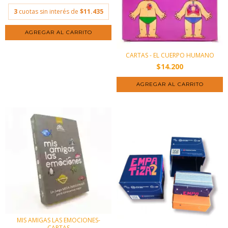
3
cuotas sin interés de
$11.435
CARTAS - EL CUERPO HUMANO
$14.200
MIS AMIGAS LAS EMOCIONES-
CARTAS