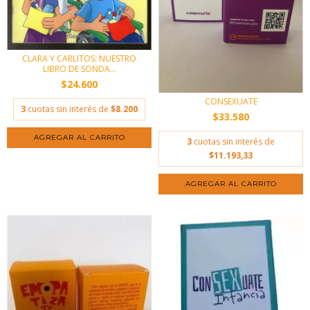
CLARA Y CARLITOS: NUESTRO
LIBRO DE SONDA...
$24.600
CONSEXUATE
3
cuotas sin interés de
$8.200
$33.580
3
cuotas sin interés de
$11.193,33