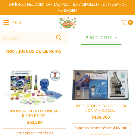
ENVÍOS EN NEUQUEN CAPITAL- PLOTTIER Y CIPOLLETTI- ENTREGA POR
MENSAJERIA
0
MENÚ
PRODUCTOS
Inicio
/
JUEGOS DE CIENCIAS
JUEGO DE QUIMICA Y BIOLOGIA
CON MICROSCO...
DIVERSION EN LA OSCURIDAD -
JUEGO DE CIE...
$138.300
$62.390
3
cuotas sin interés de
$46.100
3
cuotas sin interés de