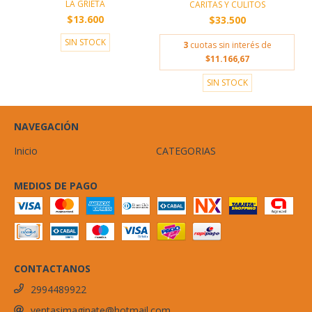
LA GRIETA
CARITAS Y CULITOS
$13.600
$33.500
SIN STOCK
3
cuotas sin interés de
$11.166,67
SIN STOCK
NAVEGACIÓN
Inicio
CATEGORIAS
MEDIOS DE PAGO
CONTACTANOS
2994489922
ventasimaginate@hotmail.com