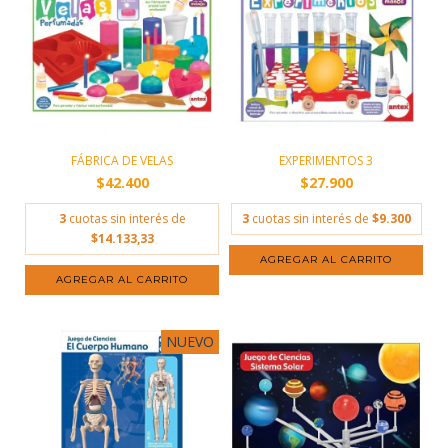
FÁBRICA DE VELAS
EXPERIMENTOS 3
$42.400
$27.900
3
cuotas sin interés de
3
cuotas sin interés de
$9.300
$14.133,33
NUEVO