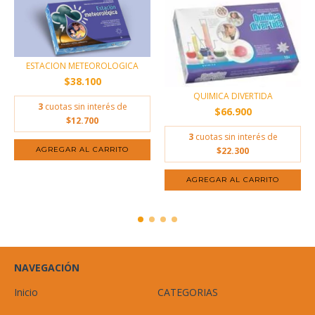
ESTACION METEOROLOGICA
$38.100
QUIMICA DIVERTIDA
3
cuotas sin interés de
$66.900
$12.700
3
cuotas sin interés de
$22.300
NAVEGACIÓN
Inicio
CATEGORIAS