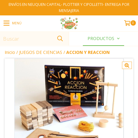
ENVÍOS EN NEUQUEN CAPITAL- PLOTTIER Y CIPOLLETTI- ENTREGA POR
MENSAJERIA
0
MENÚ
PRODUCTOS
Inicio
/
JUEGOS DE CIENCIAS
/
ACCION Y REACCION