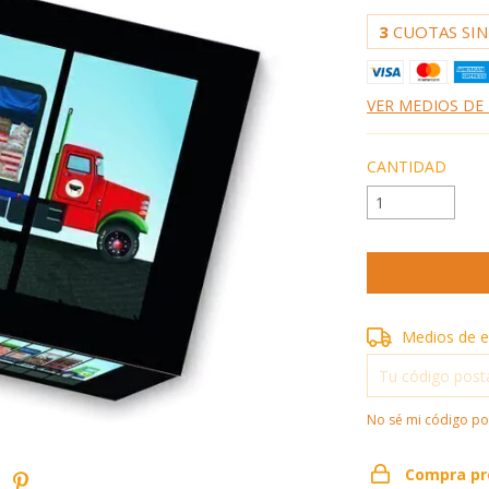
3
CUOTAS SIN
VER MEDIOS DE
CANTIDAD
Entregas para el 
Medios de e
No sé mi código po
Compra pr