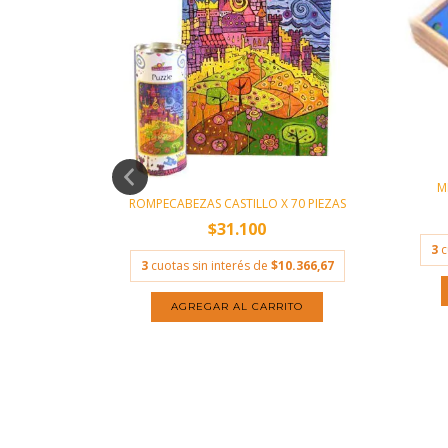
HADAS X 70
M
.833,33
ROMPECABEZAS CASTILLO X 70 PIEZAS
$31.100
3
c
3
cuotas sin interés de
$10.366,67