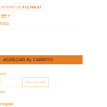
 INTERÉS DE
$12.566,67
 PAGO
CP:
nvío
CAMBIAR CP
CALCULAR
stal
otegida