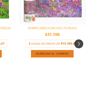
 PIEZAS
ROMPECABEZAS BICHOS 70 PIEZAS
$31.100
,67
3
cuotas sin interés de
$10.366,67
ROMPECABEZ
3
cuota