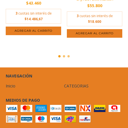
$43.460
$55.800
3
cuotas sin interés de
3
cuotas sin interés de
$14.486,67
$18.600
NAVEGACIÓN
Inicio
CATEGORIAS
MEDIOS DE PAGO