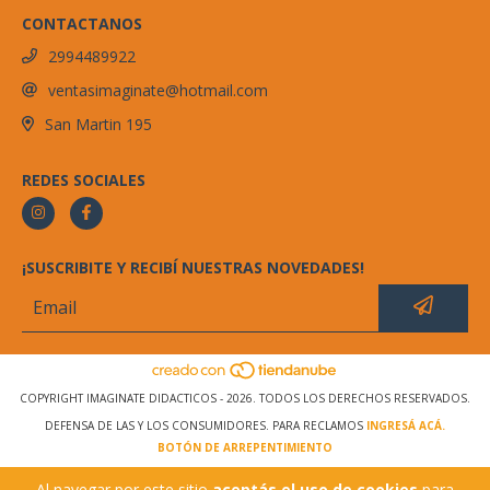
CONTACTANOS
2994489922
ventasimaginate@hotmail.com
San Martin 195
REDES SOCIALES
¡SUSCRIBITE Y RECIBÍ NUESTRAS NOVEDADES!
COPYRIGHT IMAGINATE DIDACTICOS - 2026. TODOS LOS DERECHOS RESERVADOS.
DEFENSA DE LAS Y LOS CONSUMIDORES. PARA RECLAMOS
INGRESÁ ACÁ.
BOTÓN DE ARREPENTIMIENTO
Al navegar por este sitio
aceptás el uso de cookies
para