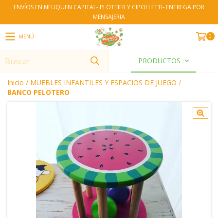
ENVÍOS EN NEUQUEN CAPITAL- PLOTTIER Y CIPOLLETTI- ENTREGA POR
MENSAJERIA
0
MENÚ
PRODUCTOS
Inicio
/
MUEBLES INFANTILES Y ESPACIOS DE JUEGO
/
BANCO PELOTERO