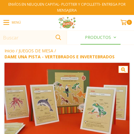
ENVÍOS EN NEUQUEN CAPITAL- PLOTTIER Y CIPOLLETTI- ENTREGA POR
MENSAJERIA
0
MENÚ
PRODUCTOS
Inicio
/
JUEGOS DE MESA
/
DAME UNA PISTA - VERTEBRADOS E INVERTEBRADOS