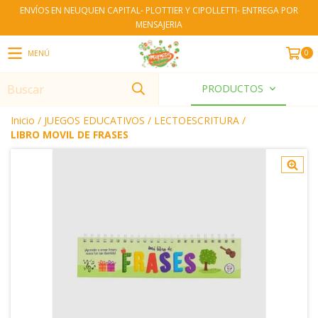
ENVÍOS EN NEUQUEN CAPITAL- PLOTTIER Y CIPOLLETTI- ENTREGA POR
MENSAJERIA
0
MENÚ
PRODUCTOS
Inicio
/
JUEGOS EDUCATIVOS
/
LECTOESCRITURA
/
LIBRO MOVIL DE FRASES