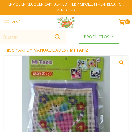
ENVÍOS EN NEUQUEN CAPITAL- PLOTTIER Y CIPOLLETTI- ENTREGA POR
MENSAJERIA
0
MENÚ
PRODUCTOS
Inicio
/
ARTE Y MANUALIDADES
/
MI TAPIZ