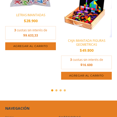
LETRAS IMANTADAS
$28.900
3
cuotas sin interés de
$9.633,33
CAJA IMANTADA FIGURAS
GEOMETRICAS
$49.800
3
cuotas sin interés de
$16.600
NAVEGACIÓN