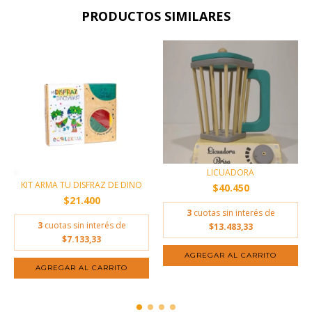
PRODUCTOS SIMILARES
LICUADORA
KIT ARMA TU DISFRAZ DE DINO
$40.450
$21.400
3
cuotas sin interés de
3
cuotas sin interés de
$13.483,33
$7.133,33