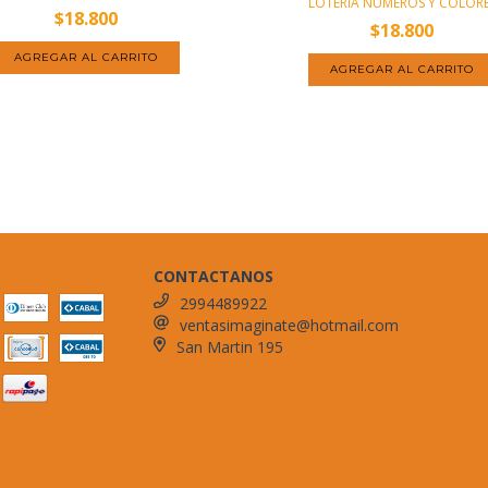
LOTERIA NUMEROS Y COLOR
$18.800
$18.800
CONTACTANOS
2994489922
ventasimaginate@hotmail.com
San Martin 195