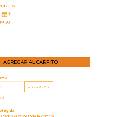
1.123,96
 PAGO
CP:
nvío
CAMBIAR CP
CALCULAR
stal
otegida
uidados durante toda la compra.