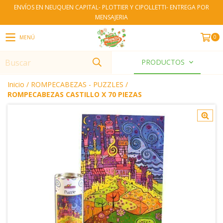
ENVÍOS EN NEUQUEN CAPITAL- PLOTTIER Y CIPOLLETTI- ENTREGA POR
MENSAJERIA
0
MENÚ
PRODUCTOS
Inicio
/
ROMPECABEZAS - PUZZLES
/
ROMPECABEZAS CASTILLO X 70 PIEZAS