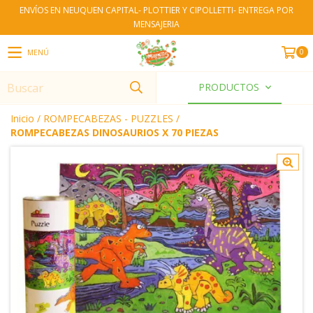
ENVÍOS EN NEUQUEN CAPITAL- PLOTTIER Y CIPOLLETTI- ENTREGA POR
MENSAJERIA
0
MENÚ
PRODUCTOS
Inicio
/
ROMPECABEZAS - PUZZLES
/
ROMPECABEZAS DINOSAURIOS X 70 PIEZAS