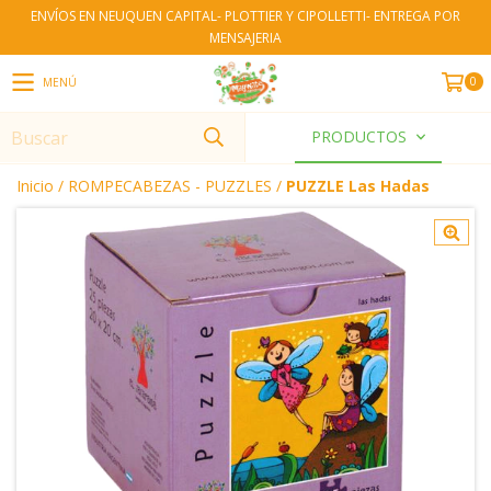
ENVÍOS EN NEUQUEN CAPITAL- PLOTTIER Y CIPOLLETTI- ENTREGA POR
MENSAJERIA
0
MENÚ
PRODUCTOS
Inicio
/
ROMPECABEZAS - PUZZLES
/
PUZZLE Las Hadas